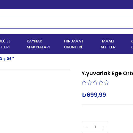
LÜ EL
KAYNAK
HIRDAVAT
HAVALI
K
TLERİ
MAKİNALARI
ÜRÜNLERİ
ALETLER
K
Diş 06''
Y.yuvarlak Ege Orta
₺699,99