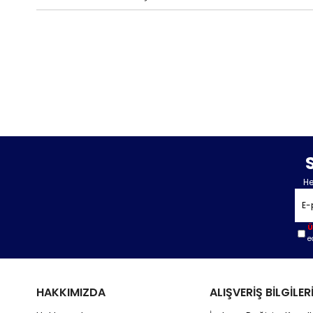
He
Ü
e
HAKKIMIZDA
ALIŞVERİŞ BİLGİLER