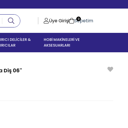
0
Üye Girişi
Sepetim
IRICI DELİCİLER &
HOBİ MAKİNELERİ VE
IRICILAR
AKSESUARLARI
 Diş 06''