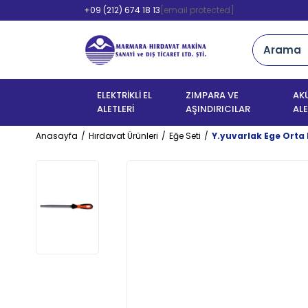
+09 (212) 674 18 13
[email protected]
ELEKTRİKLİ EL
ZIMPARA VE
AKÜ
ALETLERİ
AŞINDIRICILAR
ALE
Anasayfa
Hırdavat Ürünleri
Eğe Seti
Y.yuvarlak Ege Orta 