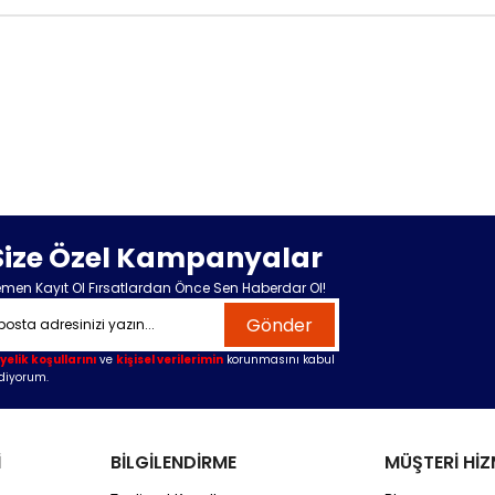
Size Özel Kampanyalar
men Kayıt Ol Fırsatlardan Önce Sen Haberdar Ol!
Gönder
yelik koşullarını
ve
kişisel verilerimin
korunmasını kabul
diyorum.
İ
BİLGİLENDİRME
MÜŞTERİ HİZ