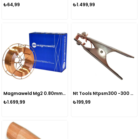
₺64,99
₺1.499,99
Magmaweld Mg2 0.80mm Gazaltı Kaynak Teli 15 Kg
Nt Tools Ntpsm300 -300 Amper Şasi Topraklama Pensesi
₺1.699,99
₺199,99