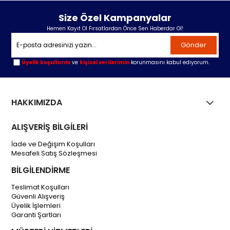
Size Özel Kampanyalar
Hemen Kayıt Ol Fırsatlardan Önce Sen Haberdar Ol!
Gönder
Üyelik koşullarını
ve
kişisel verilerimin
korunmasını kabul ediyorum.
HAKKIMIZDA
ALIŞVERİŞ BİLGİLERİ
İade ve Değişim Koşulları
Mesafeli Satış Sözleşmesi
BİLGİLENDİRME
Teslimat Koşulları
Güvenli Alışveriş
Üyelik İşlemleri
Garanti Şartları