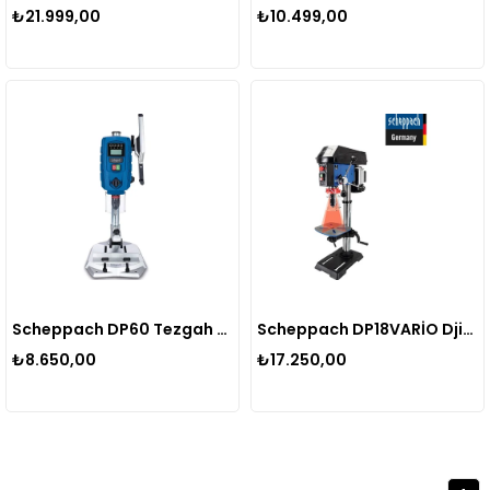
₺21.999,00
₺10.499,00
Scheppach DP60 Tezgah tipi sütunlu djital matkap
Scheppach DP18VARİO Djital tezgah matkap
₺8.650,00
₺17.250,00