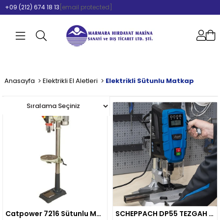
+09 (212) 674 18 13
[email protected]
Anasayfa
Elektrikli El Aletleri
Elektrikli Sütunlu Matkap
Catpower 7216 Sütunlu Matkap 16 Mm 550w
SCHEPPACH DP55 TEZGAH TİPİ SÜTUNLU DİGİTAL MATKAP