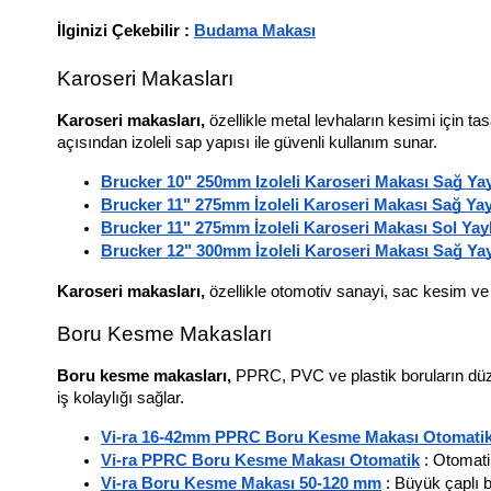
İlginizi Çekebilir : 
Budama Makası
Karoseri Makasları
Karoseri makasları, 
özellikle metal levhaların kesimi için t
açısından izoleli sap yapısı ile güvenli kullanım sunar.
Brucker 10" 250mm Izoleli Karoseri Makası Sağ Yay
Brucker 11" 275mm İzoleli Karoseri Makası Sağ Yay
Brucker 11" 275mm İzoleli Karoseri Makası Sol Yayl
Brucker 12" 300mm İzoleli Karoseri Makası Sağ Yay
Karoseri makasları,
 özellikle otomotiv sanayi, sac kesim ve m
Boru Kesme Makasları
Boru kesme makasları, 
PPRC, PVC ve plastik boruların düzgü
iş kolaylığı sağlar.
Vi-ra 16-42mm PPRC Boru Kesme Makası Otomati
Vi-ra PPRC Boru Kesme Makası Otomatik
 : Otomati
Vi-ra Boru Kesme Makası 50-120 mm
 : Büyük çaplı 