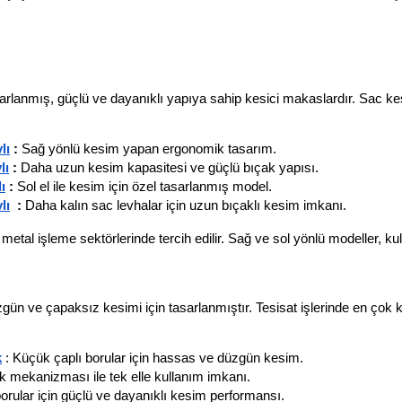
asarlanmış, güçlü ve dayanıklı yapıya sahip kesici makaslardır. Sac ke
lı
 : 
Sağ yönlü kesim yapan ergonomik tasarım.
lı
 : 
Daha uzun kesim kapasitesi ve güçlü bıçak yapısı.
ı
 : 
Sol el ile kesim için özel tasarlanmış model.
lı
  : 
Daha kalın sac levhalar için uzun bıçaklı kesim imkanı.
etal işleme sektörlerinde tercih edilir. Sağ ve sol yönlü modeller, kulla
n ve çapaksız kesimi için tasarlanmıştır. Tesisat işlerinde en çok ku
k
 : Küçük çaplı borular için hassas ve düzgün kesim.
k mekanizması ile tek elle kullanım imkanı.
borular için güçlü ve dayanıklı kesim performansı.