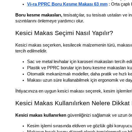
Vi-ra PPRC Boru Kesme Makası 63 mm
 : Orta çaplı
Boru kesme makasları, 
tesisatçılar, su tesisatı ustaları ve
sızıntılarını önlemeye yardımcı olur.
Kesici Makas Seçimi Nasıl Yapılır?
Kesici makas seçerken, kesilecek malzemenin türü, makasın bı
tercih edilmelidir.
Sac ve metal levhalar için karoseri makasları tercih edil
Plastik ve PPRC borular için boru kesme makasları kull
Otomatik mekanizmalı modeller, daha pratik ve hızlı k
Makası uzun süre kullanabilmek için ergonomik ve dayan
İhtiyacınıza en uygun kesici makası seçerek, kesim işlemlerin
Kesici Makas Kullanılırken Nelere Dikkat 
Kesici makas kullanırken 
güvenliğinizi sağlamak ve uzun öm
Kesim işlemi sırasında eldiven ve gözlük gibi koruyucu 
Makasın bıçak kısmı düzenli olarak temizlenmeli ve bil