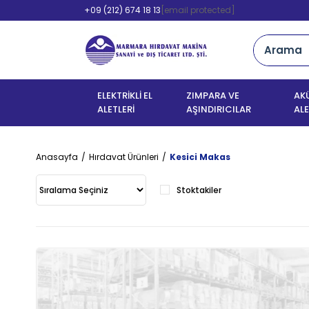
+09 (212) 674 18 13
[email protected]
ELEKTRİKLİ EL
ZIMPARA VE
AKÜ
ALETLERİ
AŞINDIRICILAR
ALE
Anasayfa
Hırdavat Ürünleri
Kesici Makas
Stoktakiler