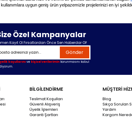
llanımlara uygun geniş ürün yelpazemizle projelerinizi en iyi şekilde 
Size Özel Kampanyalar
men Kayıt Ol Fırsatlardan Önce Sen Haberdar Ol!
Gönder
yelik koşullarını
ve
kişisel verilerimin
korunmasını kabul
diyorum.
İ
BİLGİLENDİRME
MÜŞTERİ HİZ
arı
Teslimat Koşulları
Blog
esi
Güvenli Alışveriş
Sıkça Sorulan S
Üyelik İşlemleri
Yardım
Garanti Şartları
Kargom Nered