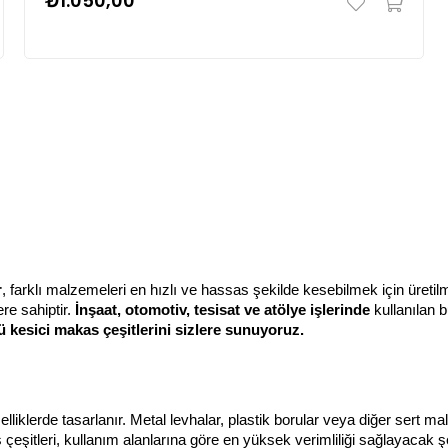
₺1.050,00
r
, farklı malzemeleri en hızlı ve hassas şekilde kesebilmek için üretilmi
re sahiptir. 
İnşaat, otomotiv, tesisat ve atölye işlerinde
 kullanılan
 kesici makas çeşitlerini sizlere sunuyoruz.
lliklerde tasarlanır. Metal levhalar, plastik borular veya diğer sert 
çeşitleri, kullanım alanlarına göre en yüksek verimliliği sağlayacak şe