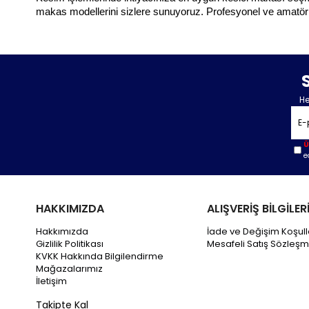
makas modellerini sizlere sunuyoruz. Profesyonel ve amatör ku
He
Ü
e
HAKKIMIZDA
ALIŞVERİŞ BİLGİLER
Hakkımızda
İade ve Değişim Koşull
Gizlilik Politikası
Mesafeli Satış Sözleşm
KVKK Hakkında Bilgilendirme
Mağazalarımız
İletişim
Takipte Kal