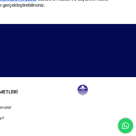
gerçekleştirebilirsiniz.
METLERİ
orular
e?