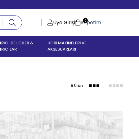
0
Üye Girişi
Sepetim
IRICI DELİCİLER &
HOBİ MAKİNELERİ VE
IRICILAR
AKSESUARLARI
5 Ürün