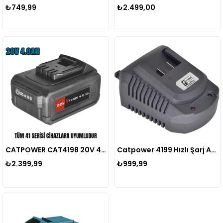
₺749,99
₺2.499,00
CATPOWER CAT4198 20V 4.0AH AKÜ
Catpower 4199 Hızlı Şarj Aleti
₺2.399,99
₺999,99