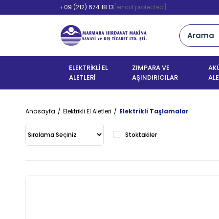
+09 (212) 674 18 13
[email protected]
ELEKTRİKLİ EL
ZIMPARA VE
AKÜ
ALETLERİ
AŞINDIRICILAR
ALE
Anasayfa
Elektrikli El Aletleri
Elektrikli Taşlamalar
Stoktakiler