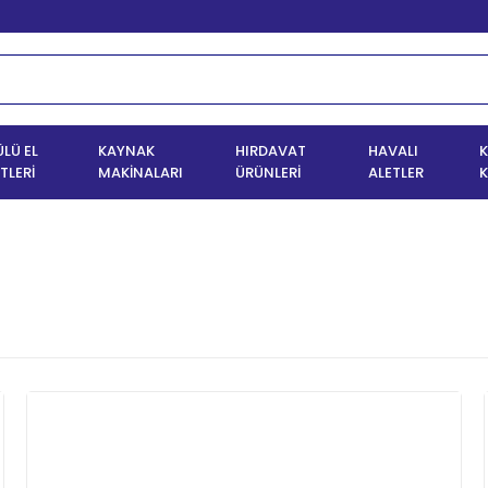
LÜ EL
KAYNAK
HIRDAVAT
HAVALI
K
TLERİ
MAKİNALARI
ÜRÜNLERİ
ALETLER
K