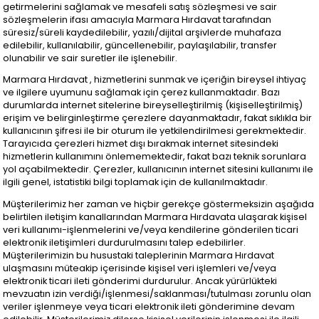
getirmelerini sağlamak ve mesafeli satış sözleşmesi ve sair
sözleşmelerin ifası amacıyla Marmara Hırdavat tarafından
süresiz/süreli kaydedilebilir, yazılı/dijital arşivlerde muhafaza
edilebilir, kullanılabilir, güncellenebilir, paylaşılabilir, transfer
olunabilir ve sair suretler ile işlenebilir.
Marmara Hırdavat , hizmetlerini sunmak ve içeriğin bireysel ihtiyaç
ve ilgilere uyumunu sağlamak için çerez kullanmaktadır. Bazı
durumlarda internet sitelerine bireyselleştirilmiş (kişiselleştirilmiş)
erişim ve belirginleştirme çerezlere dayanmaktadır, fakat sıklıkla bir
kullanıcının şifresi ile bir oturum ile yetkilendirilmesi gerekmektedir.
Tarayıcıda çerezleri hizmet dışı bırakmak internet sitesindeki
hizmetlerin kullanımını önlememektedir, fakat bazı teknik sorunlara
yol açabilmektedir. Çerezler, kullanıcının internet sitesini kullanımı ile
ilgili genel, istatistiki bilgi toplamak için de kullanılmaktadır.
Müşterilerimiz her zaman ve hiçbir gerekçe göstermeksizin aşağıda
belirtilen iletişim kanallarından Marmara Hırdavata ulaşarak kişisel
veri kullanımı-işlenmelerini ve/veya kendilerine gönderilen ticari
elektronik iletişimleri durdurulmasını talep edebilirler.
Müşterilerimizin bu husustaki taleplerinin Marmara Hırdavat
ulaşmasını müteakip içerisinde kişisel veri işlemleri ve/veya
elektronik ticari ileti gönderimi durdurulur. Ancak yürürlükteki
mevzuatın izin verdiği/işlenmesi/saklanması/tutulması zorunlu olan
veriler işlenmeye veya ticari elektronik ileti gönderimine devam