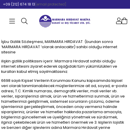
+09 (212) 674 18 13
[email protected]
İşbu Gizlilik Sözleşmesi, MARMARA HIRDAVAT (bundan sonra
‘MARMARA HIRDAVAT ‘olarak anılacaktır) sahibi olduğu internet
sitesine
ilişkin gizlilik politikasını içerir. Marmara Hırdavat sahibi olduğu
internet sitesini ziyaret ederek aşağıdaki tüm yükümlülükleri ve
kuralları kabul etmiş sayılmaktasınız.
6698 sayılı Kişisel Verilerin Korunması Kanunu kapsamında kişisel
veri olarak tanımlanabilecek müşterilerimize ait ad, soyad, e-posta
adresi, T.C. Kimlik numarası, demografik veriler, mali veriler vb.
veriler, siparişlerinizi almak, ürün ve hizmetlerimizi sunmak, ürün ve
hizmetlerimizi geliştirmek, sistemsel sorunların çözümü, ödeme
işlemlerinizi gerçekleştirmek, önceden onay vermeniz halinde
siparişleriniz, ürünler ve hizmetler hakkında pazarlama amacıyla,
bilgilerinizi güncellemek ve üyeliğinizi yönetmek ve sürdürmek,
ilginizi çekebilecek ürün ve hizmetleri önermek ve 3. kişilerin lojistik
ve benzeri diğer işlevlerini adına Marmara Hırdavat yerine