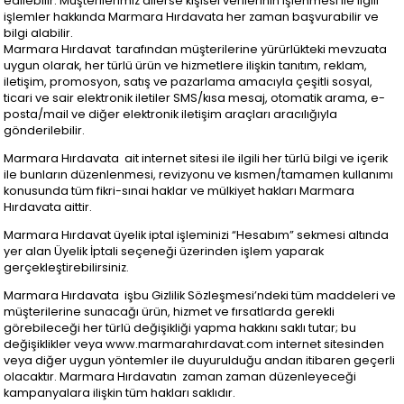
edilebilir. Müşterilerimiz dilerse kişisel verilerinin işlenmesi ile ilgili
işlemler hakkında Marmara Hırdavata her zaman başvurabilir ve
bilgi alabilir.
Marmara Hırdavat tarafından müşterilerine yürürlükteki mevzuata
uygun olarak, her türlü ürün ve hizmetlere ilişkin tanıtım, reklam,
iletişim, promosyon, satış ve pazarlama amacıyla çeşitli sosyal,
ticari ve sair elektronik iletiler SMS/kısa mesaj, otomatik arama, e-
posta/mail ve diğer elektronik iletişim araçları aracılığıyla
gönderilebilir.
Marmara Hırdavata ait internet sitesi ile ilgili her türlü bilgi ve içerik
ile bunların düzenlenmesi, revizyonu ve kısmen/tamamen kullanımı
konusunda tüm fikri-sınai haklar ve mülkiyet hakları Marmara
Hırdavata aittir.
Marmara Hırdavat üyelik iptal işleminizi “Hesabım” sekmesi altında
yer alan Üyelik İptali seçeneği üzerinden işlem yaparak
gerçekleştirebilirsiniz.
Marmara Hırdavata işbu Gizlilik Sözleşmesi’ndeki tüm maddeleri ve
müşterilerine sunacağı ürün, hizmet ve fırsatlarda gerekli
görebileceği her türlü değişikliği yapma hakkını saklı tutar; bu
değişiklikler veya www.marmarahırdavat.com internet sitesinden
veya diğer uygun yöntemler ile duyurulduğu andan itibaren geçerli
olacaktır. Marmara Hırdavatın zaman zaman düzenleyeceği
kampanyalara ilişkin tüm hakları saklıdır.