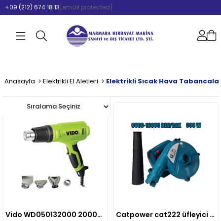
+09 (212) 674 18 13
[email protected]
Anasayfa
Elektrikli El Aletleri
Elektrikli Sıcak Hava Tabancalar
Vido WD050132000 2000W Sıcak Hava Tabancası
Catpower cat222 üfleyici körük 600W