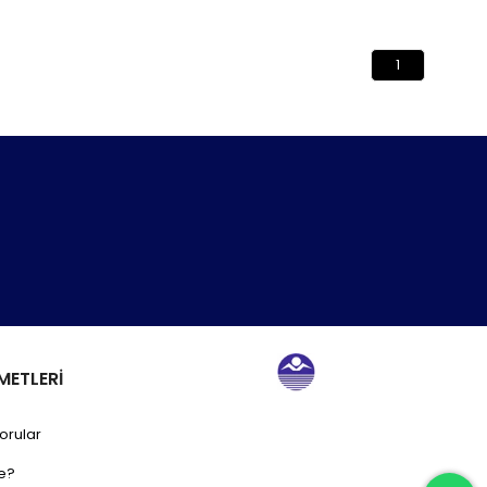
1
METLERİ
orular
e?