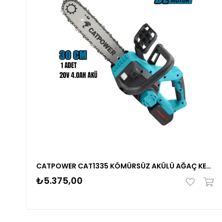
CATPOWER CAT1335 KÖMÜRSÜZ AKÜLÜ AĞAÇ KESME 30CM Li-iON 20V 4.0Ah
₺5.375,00