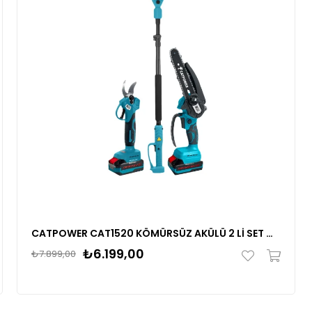
CATPOWER CAT1520 KÖMÜRSÜZ AKÜLÜ 2 Lİ SET DAL BUDAMA VE ZİNCİRLİ TESTERE (TELESKOPİK UZATMA) 20V 2.0Ah
₺6.199,00
₺7.899,00