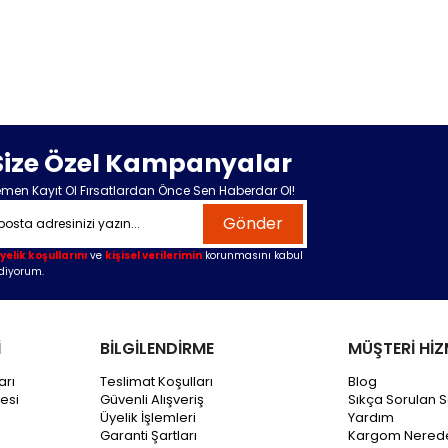
Size Özel Kampanyalar
men Kayıt Ol Fırsatlardan Önce Sen Haberdar Ol!
Gönder
yelik koşullarını
ve
kişisel verilerimin
korunmasını kabul
diyorum.
İ
BİLGİLENDİRME
MÜŞTERİ HİZ
arı
Teslimat Koşulları
Blog
esi
Güvenli Alışveriş
Sıkça Sorulan S
Üyelik İşlemleri
Yardım
Garanti Şartları
Kargom Nered