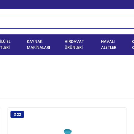
LÜ EL
KAYNAK
HIRDAVAT
HAVALI
K
TLERİ
MAKİNALARI
ÜRÜNLERİ
ALETLER
K
%22