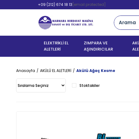
+09 (212) 674 18 13
[email protected]
ELEKTRİKLİ EL
ZIMPARA VE
AKÜ
ALETLERİ
AŞINDIRICILAR
ALE
Anasayfa
AKÜLÜ EL ALETLERİ
Akülü Ağaç Kesme
Stoktakiler