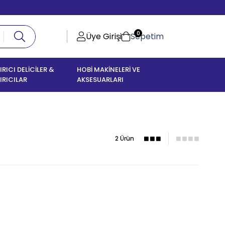
0
Üye Girişi
Sepetim
IRICI DELİCİLER &
HOBİ MAKİNELERİ VE
IRICILAR
AKSESUARLARI
2 Ürün