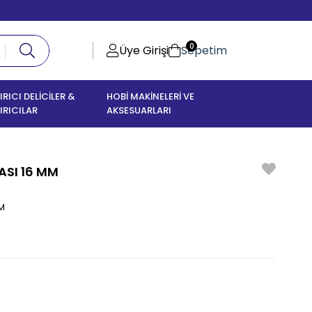
0
Üye Girişi
Sepetim
IRICI DELİCİLER &
HOBİ MAKİNELERİ VE
IRICILAR
AKSESUARLARI
ASI 16 MM
MM