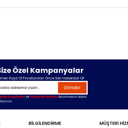
Size Özel Kampanyalar
men Kayıt Ol Fırsatlardan Önce Sen Haberdar Ol!
Gönder
yelik koşullarını
ve
kişisel verilerimin
korunmasını kabul
diyorum.
İ
BİLGİLENDİRME
MÜŞTERİ HİZ