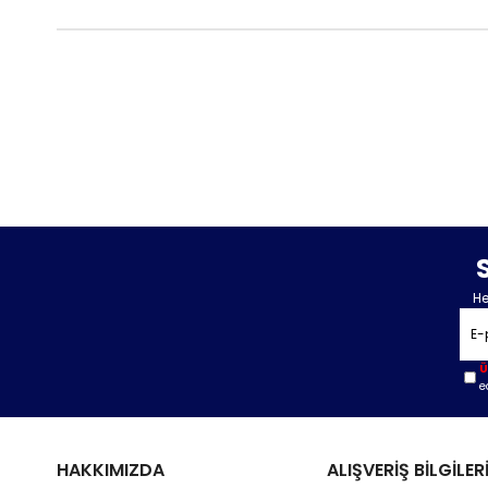
He
Ü
e
HAKKIMIZDA
ALIŞVERİŞ BİLGİLER