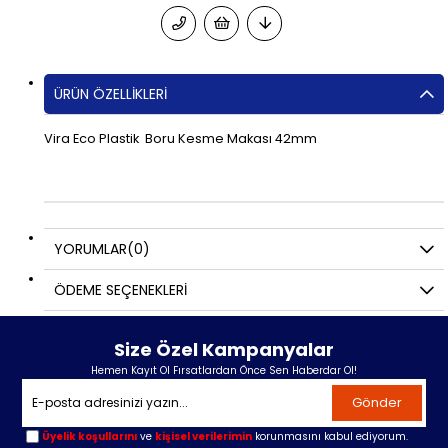
ÜRÜN ÖZELLIKLERI
Vira Eco Plastik Boru Kesme Makası 42mm
YORUMLAR
(0)
ÖDEME SEÇENEKLERI
Size Özel Kampanyalar
Hemen Kayıt Ol Fırsatlardan Önce Sen Haberdar Ol!
Gönder
Üyelik koşullarını
ve
kişisel verilerimin
korunmasını kabul ediyorum.