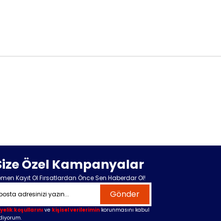
Size Özel Kampanyalar
men Kayıt Ol Fırsatlardan Önce Sen Haberdar Ol!
Gönder
yelik koşullarını
ve
kişisel verilerimin
korunmasını kabul
diyorum.