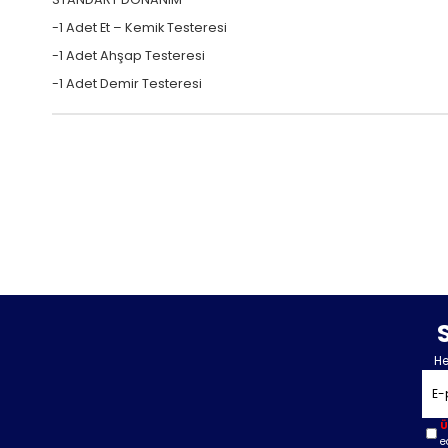
-1 Adet Et – Kemik Testeresi
-1 Adet Ahşap Testeresi
-1 Adet Demir Testeresi
He
Ü
e