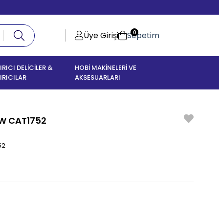
0
Üye Girişi
Sepetim
IRICI DELİCİLER &
HOBİ MAKİNELERİ VE
IRICILAR
AKSESUARLARI
0W CAT1752
52