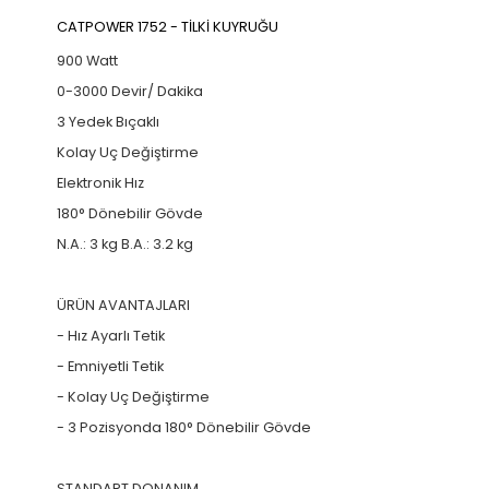
CATPOWER 1752 - TİLKİ KUYRUĞU
900 Watt
0-3000 Devir/ Dakika
3 Yedek Bıçaklı
Kolay Uç Değiştirme
Elektronik Hız
180° Dönebilir Gövde
N.A.: 3 kg B.A.: 3.2 kg
ÜRÜN AVANTAJLARI
- Hız Ayarlı Tetik
- Emniyetli Tetik
- Kolay Uç Değiştirme
- 3 Pozisyonda 180° Dönebilir Gövde
STANDART DONANIM