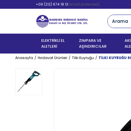
+09 (212) 674 18 13
[email protected]
ELEKTRİKLİ EL
ZIMPARA VE
AKÜ
ALETLERİ
AŞINDIRICILAR
ALE
Anasayfa
Hırdavat Ürünleri
Tilki Kuyruğu
TİLKİ KUYRUĞU 