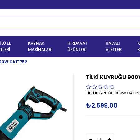
LÜ EL
KAYNAK
HIRDAVAT
HAVALI
K
TLERİ
MAKİNALARI
ÜRÜNLERİ
ALETLER
K
900W CAT1752
TİLKİ KUYRUĞU 90
TİLKİ KUYRUĞU 900W CAT17
₺2.699,00