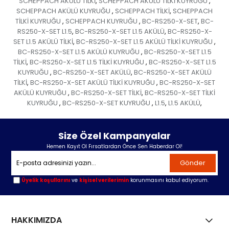
SCHEPPACH AKÜLÜ TİLKİ
SCHEPPACH AKÜLÜ TİLKİ KUYRUĞU
,
,
SCHEPPACH AKÜLÜ KUYRUĞU
SCHEPPACH TİLKİ
SCHEPPACH
,
,
TİLKİ KUYRUĞU
SCHEPPACH KUYRUĞU
BC-RS250-X-SET
BC-
,
,
,
RS250-X-SET L1.5
BC-RS250-X-SET L1.5 AKÜLÜ
BC-RS250-X-
,
,
SET L1.5 AKÜLÜ TİLKİ
BC-RS250-X-SET L1.5 AKÜLÜ TİLKİ KUYRUĞU
,
,
BC-RS250-X-SET L1.5 AKÜLÜ KUYRUĞU
BC-RS250-X-SET L1.5
,
TİLKİ
BC-RS250-X-SET L1.5 TİLKİ KUYRUĞU
BC-RS250-X-SET L1.5
,
,
KUYRUĞU
BC-RS250-X-SET AKÜLÜ
BC-RS250-X-SET AKÜLÜ
,
,
TİLKİ
BC-RS250-X-SET AKÜLÜ TİLKİ KUYRUĞU
BC-RS250-X-SET
,
,
AKÜLÜ KUYRUĞU
BC-RS250-X-SET TİLKİ
BC-RS250-X-SET TİLKİ
,
,
KUYRUĞU
BC-RS250-X-SET KUYRUĞU
L1.5
L1.5 AKÜLÜ
,
,
,
,
Size Özel Kampanyalar
Hemen Kayıt Ol Fırsatlardan Önce Sen Haberdar Ol!
Gönder
Üyelik koşullarını
ve
kişisel verilerimin
korunmasını kabul ediyorum.
HAKKIMIZDA