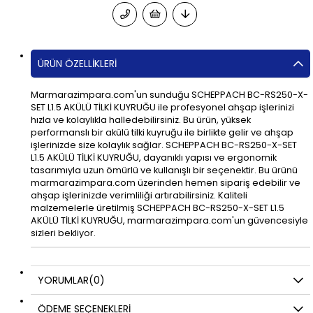
ÜRÜN ÖZELLIKLERI
Marmarazimpara.com'un sunduğu SCHEPPACH BC-RS250-X-
SET L1.5 AKÜLÜ TİLKİ KUYRUĞU ile profesyonel ahşap işlerinizi
hızla ve kolaylıkla halledebilirsiniz. Bu ürün, yüksek
performanslı bir akülü tilki kuyruğu ile birlikte gelir ve ahşap
işlerinizde size kolaylık sağlar. SCHEPPACH BC-RS250-X-SET
L1.5 AKÜLÜ TİLKİ KUYRUĞU, dayanıklı yapısı ve ergonomik
tasarımıyla uzun ömürlü ve kullanışlı bir seçenektir. Bu ürünü
marmarazimpara.com üzerinden hemen sipariş edebilir ve
ahşap işlerinizde verimliliği artırabilirsiniz. Kaliteli
malzemelerle üretilmiş SCHEPPACH BC-RS250-X-SET L1.5
AKÜLÜ TİLKİ KUYRUĞU, marmarazimpara.com'un güvencesiyle
sizleri bekliyor.
YORUMLAR
(0)
ÖDEME SEÇENEKLERI