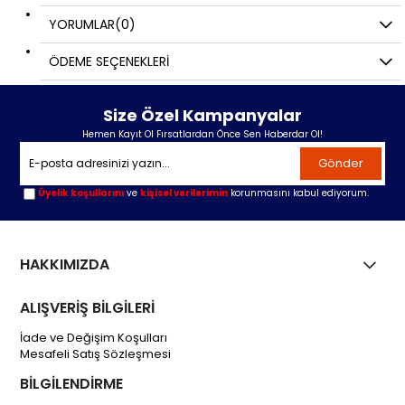
YORUMLAR
(0)
ÖDEME SEÇENEKLERI
Size Özel Kampanyalar
Hemen Kayıt Ol Fırsatlardan Önce Sen Haberdar Ol!
Gönder
Üyelik koşullarını
ve
kişisel verilerimin
korunmasını kabul ediyorum.
HAKKIMIZDA
ALIŞVERİŞ BİLGİLERİ
İade ve Değişim Koşulları
Mesafeli Satış Sözleşmesi
BİLGİLENDİRME