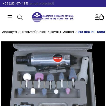
+09 (212) 674 18 13
[email protected]
Anasayfa
Hırdavat Ürünleri
Havalı El Aletleri