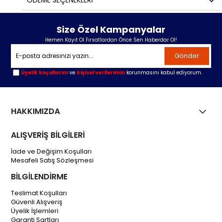
ÖDEME SEÇENEKLERI
Size Özel Kampanyalar
Hemen Kayıt Ol Fırsatlardan Önce Sen Haberdar Ol!
Gönder
Üyelik koşullarını
ve
kişisel verilerimin
korunmasını kabul ediyorum.
HAKKIMIZDA
ALIŞVERİŞ BİLGİLERİ
İade ve Değişim Koşulları
Mesafeli Satış Sözleşmesi
BİLGİLENDİRME
Teslimat Koşulları
Güvenli Alışveriş
Üyelik İşlemleri
Garanti Şartları