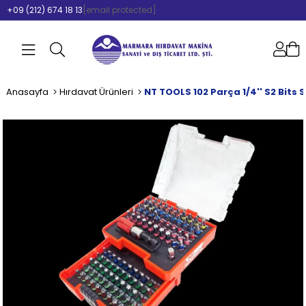
+09 (212) 674 18 13
[email protected]
Anasayfa
Hırdavat Ürünleri
NT TOOLS 102 Parça 1/4'' S2 Bits