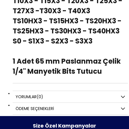
T10X3 - T15X3 - T20X3 - T25X3 -
T27X3 -T30X3 - T40X3
TS10HX3 - TS15HX3 - TS20HX3 -
TS25HX3 - TS30HX3 - TS40HX3
S0 - S1X3 - S2X3 - S3X3
1 Adet 65 mm Paslanmaz Çelik
1/4" Manyetik Bits Tutucu
YORUMLAR
(0)
ÖDEME SEÇENEKLERI
Size Özel Kampanyalar