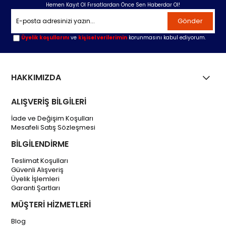
Hemen Kayıt Ol Fırsatlardan Önce Sen Haberdar Ol!
Gönder
Üyelik koşullarını
ve
kişisel verilerimin
korunmasını kabul ediyorum.
HAKKIMIZDA
ALIŞVERİŞ BİLGİLERİ
İade ve Değişim Koşulları
Mesafeli Satış Sözleşmesi
BİLGİLENDİRME
Teslimat Koşulları
Güvenli Alışveriş
Üyelik İşlemleri
Garanti Şartları
MÜŞTERİ HİZMETLERİ
Blog