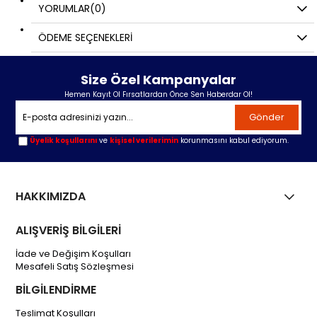
YORUMLAR
(0)
ÖDEME SEÇENEKLERI
Size Özel Kampanyalar
Hemen Kayıt Ol Fırsatlardan Önce Sen Haberdar Ol!
Gönder
Üyelik koşullarını
ve
kişisel verilerimin
korunmasını kabul ediyorum.
HAKKIMIZDA
ALIŞVERİŞ BİLGİLERİ
İade ve Değişim Koşulları
Mesafeli Satış Sözleşmesi
BİLGİLENDİRME
Teslimat Koşulları