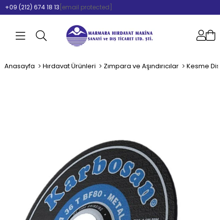
+09 (212) 674 18 13
[email protected]
Anasayfa
Hırdavat Ürünleri
Zımpara ve Aşındırıcılar
Kesme Disk