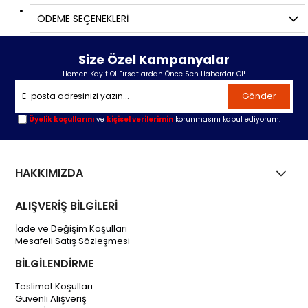
ÖDEME SEÇENEKLERI
Size Özel Kampanyalar
Hemen Kayıt Ol Fırsatlardan Önce Sen Haberdar Ol!
Gönder
Üyelik koşullarını
ve
kişisel verilerimin
korunmasını kabul ediyorum.
HAKKIMIZDA
ALIŞVERİŞ BİLGİLERİ
İade ve Değişim Koşulları
Mesafeli Satış Sözleşmesi
BİLGİLENDİRME
Teslimat Koşulları
Güvenli Alışveriş