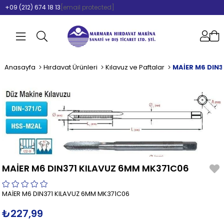
+09 (212) 674 18 13
[email protected]
Anasayfa
Hırdavat Ürünleri
Kılavuz ve Paftalar
MAİER M6 DIN3
MAİER M6 DIN371 KILAVUZ 6MM MK371C06
MAİER M6 DIN371 KILAVUZ 6MM MK371C06
₺227,99