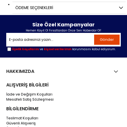
ÖDEME SEÇENEKLERI
Size Özel Kampanyalar
Hemen Kayıt Ol Fırsatlardan Önce Sen Haberdar Ol!
Gönder
Üyelik koşullarını
ve
kişisel verilerimin
korunmasını kabul ediyorum.
HAKKIMIZDA
ALIŞVERİŞ BİLGİLERİ
İade ve Değişim Koşulları
Mesafeli Satış Sözleşmesi
BİLGİLENDİRME
Teslimat Koşulları
Güvenli Alışveriş