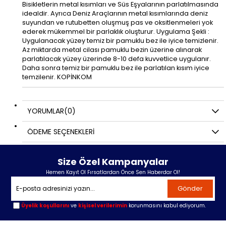
Bisikletlerin metal kısımları ve Süs Eşyalarının parlatılmasında
idealdir. Ayrıca Deniz Araçlarının metal kısımlarında deniz
suyundan ve rutubetten oluşmuş pas ve oksitlenmeleri yok
ederek mükemmel bir parlaklık oluşturur. Uygulama Şekli :
Uygulanacak yüzey temiz bir pamuklu bez ile iyice temizlenir.
Az miktarda metal cilası pamuklu bezin üzerine alınarak
parlatılacak yüzey üzerinde 8-10 defa kuvvetlice uygulanır.
Daha sonra temiz bir pamuklu bez ile parlatılan kısım iyice
temzilenir. KOPİNKOM
YORUMLAR
(0)
ÖDEME SEÇENEKLERI
Size Özel Kampanyalar
Hemen Kayıt Ol Fırsatlardan Önce Sen Haberdar Ol!
Gönder
Üyelik koşullarını
ve
kişisel verilerimin
korunmasını kabul ediyorum.