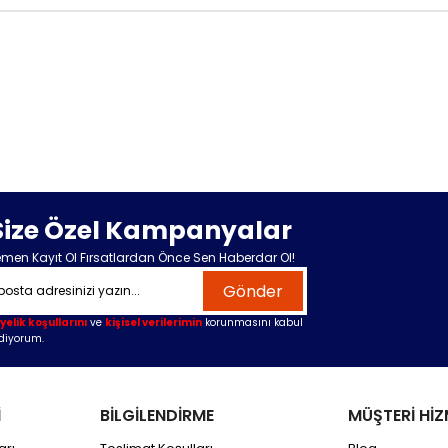
Size Özel Kampanyalar
men Kayıt Ol Fırsatlardan Önce Sen Haberdar Ol!
Gönder
yelik koşullarını
ve
kişisel verilerimin
korunmasını kabul
diyorum.
İ
BİLGİLENDİRME
MÜŞTERİ HİZ