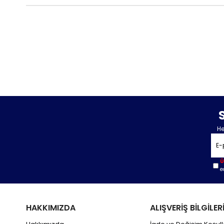
He
Ü
e
HAKKIMIZDA
ALIŞVERİŞ BİLGİLER