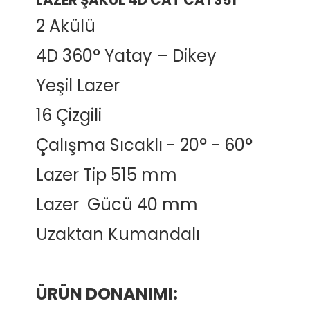
LAZER ŞAKÜL 4D CAT CAT351
2 Akülü
4D 360° Yatay – Dikey
Yeşil Lazer
16 Çizgili
Çalışma Sıcaklı - 20° - 60°
Lazer Tip 515 mm
Lazer Gücü 40 mm
Uzaktan Kumandalı
ÜRÜN DONANIMI: