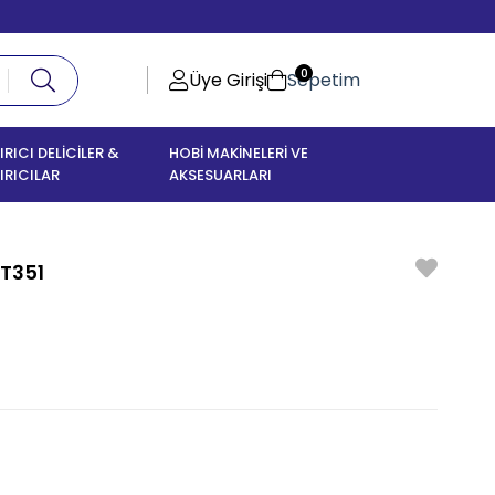
0
Üye Girişi
Sepetim
IRICI DELİCİLER &
HOBİ MAKİNELERİ VE
IRICILAR
AKSESUARLARI
T351