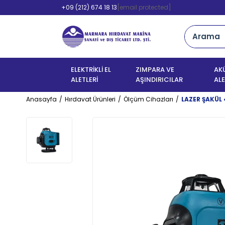
+09 (212) 674 18 13
[email protected]
ELEKTRİKLİ EL
ZIMPARA VE
AKÜ
ALETLERİ
AŞINDIRICILAR
ALE
Anasayfa
Hırdavat Ürünleri
Ölçüm Cihazları
LAZER ŞAKÜL