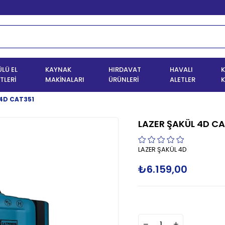
LÜ EL
KAYNAK
HIRDAVAT
HAVALI
K
TLERİ
MAKİNALARI
ÜRÜNLERİ
ALETLER
K
 4D CAT351
LAZER ŞAKÜL 4D CA
LAZER ŞAKÜL 4D
₺6.159,00