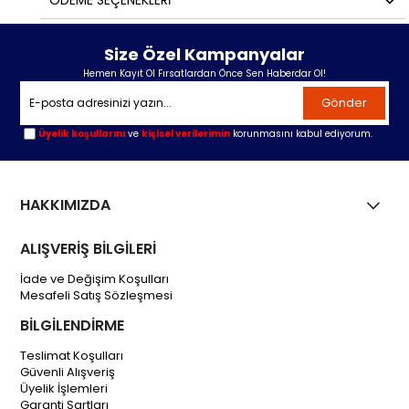
ÖDEME SEÇENEKLERI
Size Özel Kampanyalar
Hemen Kayıt Ol Fırsatlardan Önce Sen Haberdar Ol!
Gönder
Üyelik koşullarını
ve
kişisel verilerimin
korunmasını kabul ediyorum.
HAKKIMIZDA
ALIŞVERİŞ BİLGİLERİ
İade ve Değişim Koşulları
Mesafeli Satış Sözleşmesi
BİLGİLENDİRME
Teslimat Koşulları
Güvenli Alışveriş
Üyelik İşlemleri
Garanti Şartları