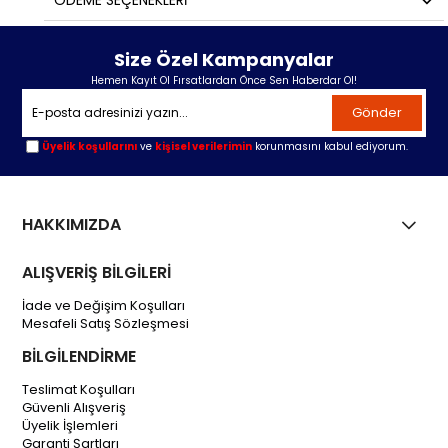
ÖDEME SEÇENEKLERI
Size Özel Kampanyalar
Hemen Kayıt Ol Fırsatlardan Önce Sen Haberdar Ol!
Gönder
Üyelik koşullarını
ve
kişisel verilerimin
korunmasını kabul ediyorum.
HAKKIMIZDA
ALIŞVERİŞ BİLGİLERİ
İade ve Değişim Koşulları
Mesafeli Satış Sözleşmesi
BİLGİLENDİRME
Teslimat Koşulları
Güvenli Alışveriş
Üyelik İşlemleri
Garanti Şartları