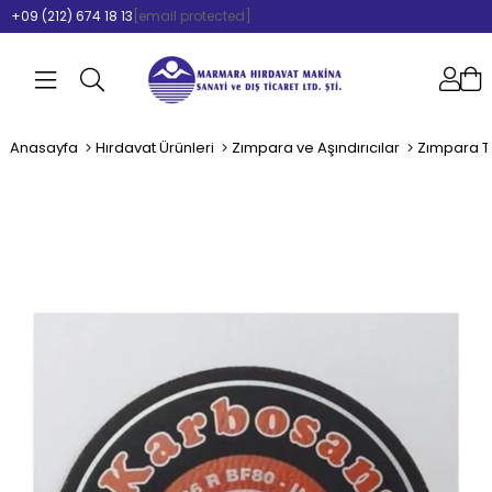
+09 (212) 674 18 13
[email protected]
Anasayfa
Hırdavat Ürünleri
Zımpara ve Aşındırıcılar
Zımpara Ta