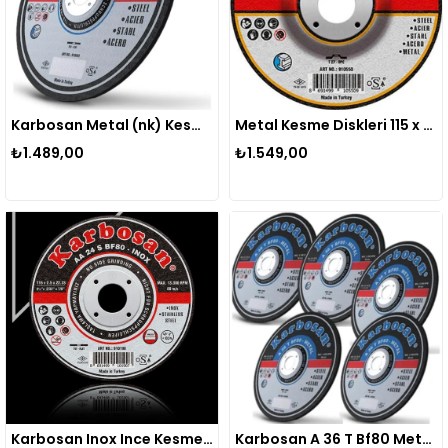
Karbosan Metal (nk) Kesme Diskleri 180x3.0x22.23 Mm(25'li)
Metal Kesme Diskleri 115 x 6.4 x 22.23 25 Adet
₺1.489,00
₺1.549,00
Karbosan Inox Ince Kesme Taşı 115*1*22 25 Adet
Karbosan A 36 T Bf80 Metal Kesme Taşları 230x3,0 X22.23 25 Adet