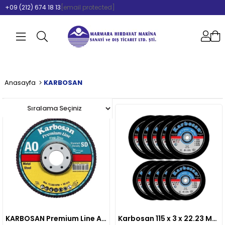
+09 (212) 674 18 13
[email protected]
Anasayfa
KARBOSAN
KARBOSAN Premium Line AO SD Flap Disk 115*22 NK 40
Karbosan 115 x 3 x 22.23 Metal Kesme Taşı Düz 50 li