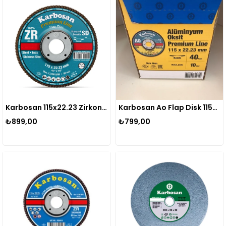
Karbosan 115x22.23 Zirkonyum (zr) Flap Disk 80 Kum (10 Adet)
Karbosan Ao Flap Disk 115x22,23mm -40 Kum Konik - (10 Lu)
₺899,00
₺799,00