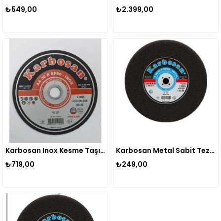
₺549,00
₺2.399,00
Karbosan Inox Kesme Taşı 180x1,9x22,23 Mm (10 Adet)
Karbosan Metal Sabit Tezgah Kesme Diski Tip:t41 Düz Ebat (mm):300 X 3.0 X 30 Artikel:910850 Evs
₺719,00
₺249,00