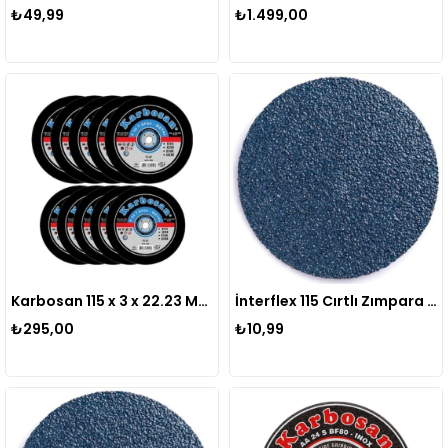
₺49,99
₺1.499,00
Karbosan 115 x 3 x 22.23 Metal Kesme Taşı Düz 10'lu
İnterflex 115 Cırtlı Zımpara P040 Zr
₺295,00
₺10,99