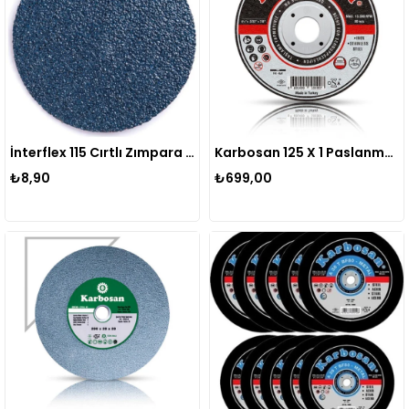
İnterflex 115 Cırtlı Zımpara P060 Zr
Karbosan 125 X 1 Paslanmaz Çelik Inox Kesme Diski 25 Adet
₺8,90
₺699,00