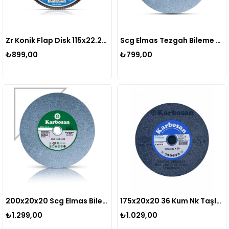
Zr Konik Flap Disk 115x22.23 60 Kum (10'lu)
Scg Elmas Tezgah Bileme Taşı 150x20x20 Mm
₺899,00
₺799,00
200x20x20 Scg Elmas Bileme Taşı
175x20x20 36 Kum Nk Taşlama Taşı
₺1.299,00
₺1.029,00