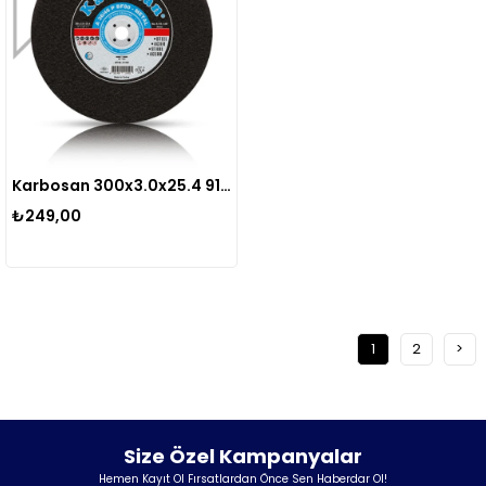
Karbosan 300x3.0x25.4 910840 A 30/36 P Bf80 Düz Metal Sabit Tezgah Kesme Taşı
₺249,00
1
2
>
Size Özel Kampanyalar
Hemen Kayıt Ol Fırsatlardan Önce Sen Haberdar Ol!