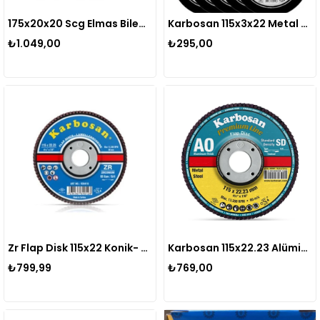
175x20x20 Scg Elmas Bileme Taşı
Karbosan 115x3x22 Metal Kesici 10'lu
₺1.049,00
₺295,00
Zr Flap Disk 115x22 Konik- 40 Kum (10 Lu)
Karbosan 115x22.23 Alüminyum Oksit (ao) Flap Disk 60 Kum - 10'lu
₺799,99
₺769,00