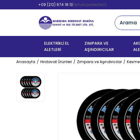
+09 (212) 674 18 13
[email protected]
ELEKTRİKLİ EL
ZIMPARA VE
AKÜ
ALETLERİ
AŞINDIRICILAR
ALE
Anasayfa
Hırdavat Ürünleri
Zımpara ve Aşındırıcılar
Kesme 