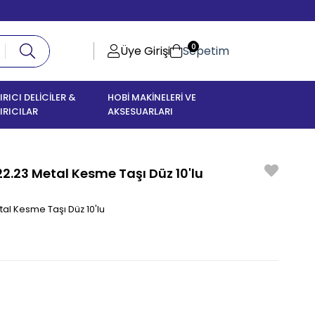
0
Üye Girişi
Sepetim
IRICI DELİCİLER &
HOBİ MAKİNELERİ VE
IRICILAR
AKSESUARLARI
22.23 Metal Kesme Taşı Düz 10'lu
tal Kesme Taşı Düz 10'lu