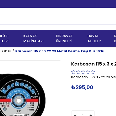
LÜ EL
KAYNAK
HIRDAVAT
HAVALI
K
TLERİ
MAKİNALARI
ÜRÜNLERİ
ALETLER
K
Diskleri
Karbosan 115 x 3 x 22.23 Metal Kesme Taşı Düz 10'lu
Karbosan 115 x 3 x 
Karbosan 115 x 3 x 22.23 Me
₺295,00