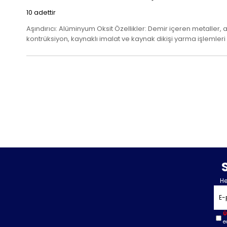
10 adettir
Aşındırıcı: Alüminyum Oksit Özellikler: Demir içeren metaller, a
kontrüksiyon, kaynaklı imalat ve kaynak dikişi yarma işlemleri
He
Ü
e