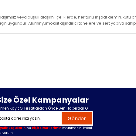
laşımsız veya düşük alaşımlı çeliklerde, her türlü inşaat demiri, kutu p
 için uygundur. Alüminyumoksit aşındırıcı tanelere ve sert yapıya sahi
Size Özel Kampanyalar
men Kayıt Ol Fırsatlardan Önce Sen Haberdar Ol!
Gönder
yelik koşullarını
ve
kişisel verilerimin
korunmasını kabul
diyorum.