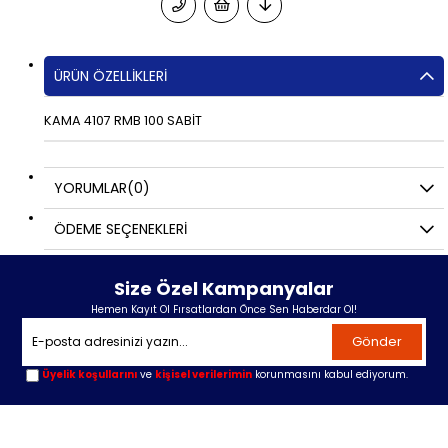
ÜRÜN ÖZELLIKLERI
KAMA 4107 RMB 100 SABİT
YORUMLAR
(0)
ÖDEME SEÇENEKLERI
Size Özel Kampanyalar
Hemen Kayıt Ol Fırsatlardan Önce Sen Haberdar Ol!
Gönder
Üyelik koşullarını
ve
kişisel verilerimin
korunmasını kabul ediyorum.