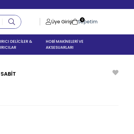
0
Üye Girişi
Sepetim
IRICI DELİCİLER &
HOBİ MAKİNELERİ VE
IRICILAR
AKSESUARLARI
 SABİT