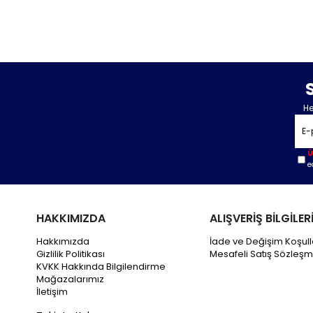
He
Ü
e
HAKKIMIZDA
ALIŞVERİŞ BİLGİLER
Hakkımızda
İade ve Değişim Koşull
Gizlilik Politikası
Mesafeli Satış Sözleşm
KVKK Hakkında Bilgilendirme
Mağazalarımız
İletişim