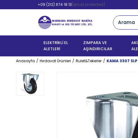
+09 (212) 674 18 13
[email protected]
ELEKTRİKLİ EL
ZIMPARA VE
AKÜ
ALETLERİ
AŞINDIRICILAR
ALE
Anasayfa
Hırdavat Ürünleri
Rulet&Tekerler
KAMA 3307 SLP