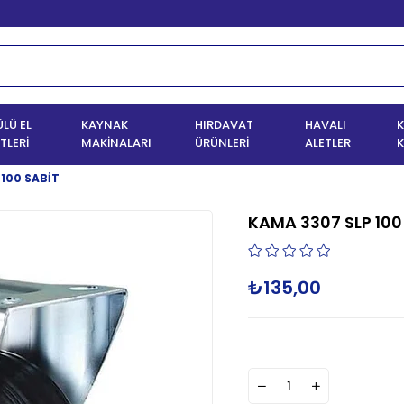
LÜ EL
KAYNAK
HIRDAVAT
HAVALI
K
TLERİ
MAKİNALARI
ÜRÜNLERİ
ALETLER
K
 100 SABİT
KAMA 3307 SLP 100
₺135,00