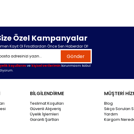
Size Özel Kampanyalar
men Kayıt Ol Fırsatlardan Önce Sen Haberdar Ol!
Gönder
yelik koşullarını
ve
kişisel verilerimin
korunmasını kabul
diyorum.
İ
BİLGİLENDİRME
MÜŞTERİ HİZ
arı
Teslimat Koşulları
Blog
esi
Güvenli Alışveriş
Sıkça Sorulan S
Üyelik İşlemleri
Yardım
Garanti Şartları
Kargom Nered