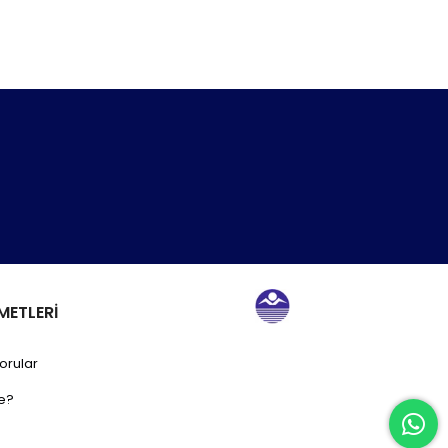
METLERİ
orular
e?