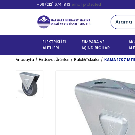
+09 (212) 674 18 13
[email protected]
ELEKTRİKLİ EL
ZIMPARA VE
AKÜ
ALETLERİ
AŞINDIRICILAR
ALE
Anasayfa
Hırdavat Ürünleri
Rulet&Tekerler
KAMA 1707 MTB