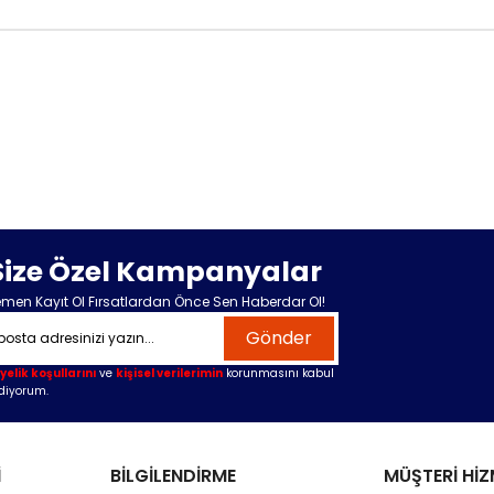
Size Özel Kampanyalar
men Kayıt Ol Fırsatlardan Önce Sen Haberdar Ol!
Gönder
yelik koşullarını
ve
kişisel verilerimin
korunmasını kabul
diyorum.
İ
BİLGİLENDİRME
MÜŞTERİ HİZ