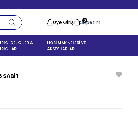
0
Üye Girişi
Sepetim
IRICI DELİCİLER &
HOBİ MAKİNELERİ VE
IRICILAR
AKSESUARLARI
 SABİT