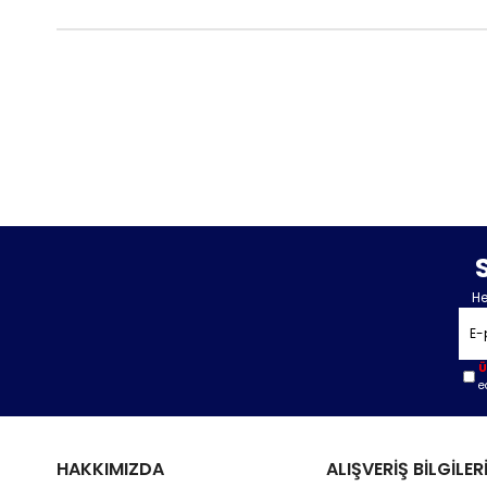
He
Ü
e
HAKKIMIZDA
ALIŞVERİŞ BİLGİLER