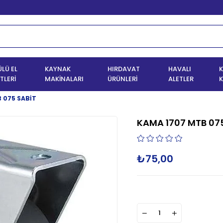
LÜ EL
KAYNAK
HIRDAVAT
HAVALI
K
TLERİ
MAKİNALARI
ÜRÜNLERİ
ALETLER
K
 075 SABİT
KAMA 1707 MTB 075
₺75,00