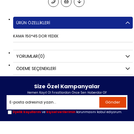
ÜRÜN ÖZELLIKLERI
KAMA 150*45 DOR YEDEK
YORUMLAR
(0)
ÖDEME SEÇENEKLERI
Size Özel Kampanyalar
Hemen Kayıt Ol Fırsatlardan Önce Sen Haberdar Ol!
Gönder
Üyelik koşullarını
ve
kişisel verilerimin
korunmasını kabul ediyorum.