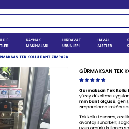
LÜ EL
KAYNAK
HIRDAVAT
HAVALI
K
TLERİ
MAKİNALARI
ÜRÜNLERİ
ALETLER
K
RMAKSAN TEK KOLLU BANT ZIMPARA
GÜRMAKSAN TEK K
Gürmaksan Tek Kollu 
yüzey düzeltme uygulama
mm bant ölçüsü
, geni
zımparalama imkânı sağ
Tek kollu tasarımı, özell
avantajı sunarken; sağl
uzun ömürlü kullanım sa