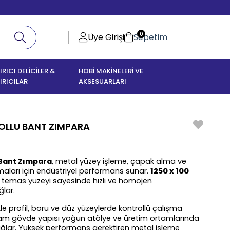
0
Üye Girişi
Sepetim
IRICI DELİCİLER &
HOBİ MAKİNELERİ VE
IRICILAR
AKSESUARLARI
OLLU BANT ZIMPARA
Bant Zımpara
, metal yüzey işleme, çapak alma ve 
ları için endüstriyel performans sunar. 
1250 x 100 
ş temas yüzeyi sayesinde hızlı ve homojen 
lar.
ikle profil, boru ve düz yüzeylerde kontrollü çalışma 
am gövde yapısı yoğun atölye ve üretim ortamlarında 
ğlar. Yüksek performans gerektiren metal işleme 