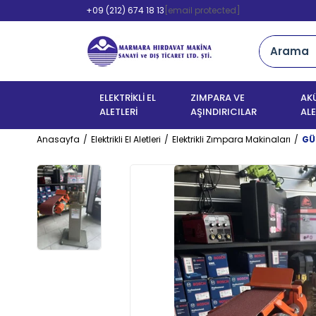
+09 (212) 674 18 13
[email protected]
ELEKTRİKLİ EL
ZIMPARA VE
AKÜ
ALETLERİ
AŞINDIRICILAR
ALE
Anasayfa
Elektrikli El Aletleri
Elektrikli Zımpara Makinaları
GÜ