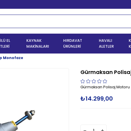
LÜ EL
KAYNAK
HIRDAVAT
HAVALI
K
TLERİ
MAKİNALARI
ÜRÜNLERİ
ALETLER
K
Hp Monofaze
Gürmaksan Polisa
Gürmaksan Polisaj Motoru
₺14.299,00