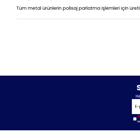
Tüm metal ürünlerin polisaj parlatma işlemleri için üret
He
Ü
e