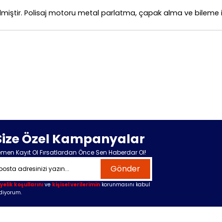
ilmiştir. Polisaj motoru metal parlatma, çapak alma ve bileme iş
Size Özel Kampanyalar
men Kayıt Ol Fırsatlardan Önce Sen Haberdar Ol!
Gönder
yelik koşullarını
ve
kişisel verilerimin
korunmasını kabul
diyorum.