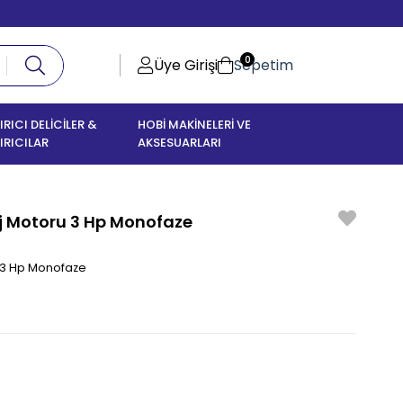
0
Üye Girişi
Sepetim
IRICI DELİCİLER &
HOBİ MAKİNELERİ VE
IRICILAR
AKSESUARLARI
j Motoru 3 Hp Monofaze
 3 Hp Monofaze