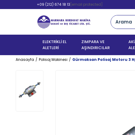
+09 (212) 674 18 13
[email protected]
ELEKTRİKLİ EL
ZIMPARA VE
AKÜ
ALETLERİ
AŞINDIRICILAR
ALE
Anasayfa
Polisaj Makinesi
Gürmaksan Polisaj Motoru 3 