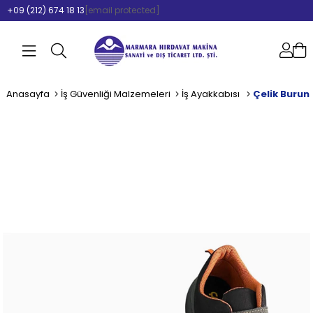
+09 (212) 674 18 13
[email protected]
Anasayfa
İş Güvenliği Malzemeleri
İş Ayakkabısı
Çelik Burunl