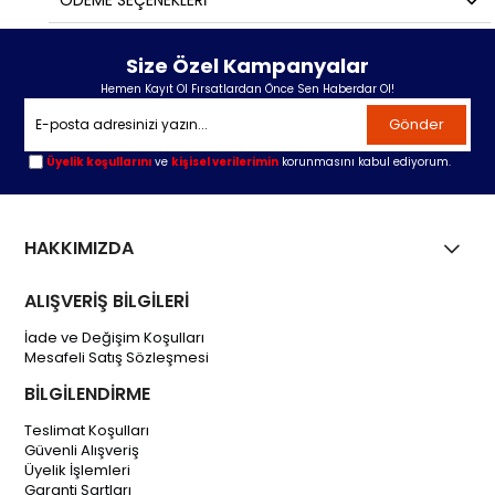
ÖDEME SEÇENEKLERI
Size Özel Kampanyalar
Hemen Kayıt Ol Fırsatlardan Önce Sen Haberdar Ol!
Gönder
Üyelik koşullarını
ve
kişisel verilerimin
korunmasını kabul ediyorum.
HAKKIMIZDA
ALIŞVERİŞ BİLGİLERİ
İade ve Değişim Koşulları
Mesafeli Satış Sözleşmesi
BİLGİLENDİRME
Teslimat Koşulları
Güvenli Alışveriş
Üyelik İşlemleri
Garanti Şartları