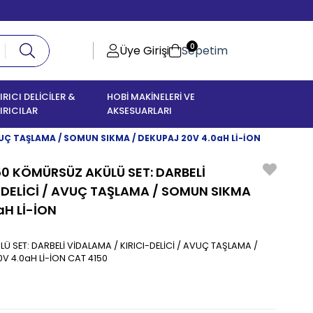
0
Üye Girişi
Sepetim
IRICI DELİCİLER &
HOBİ MAKİNELERİ VE
IRICILAR
AKSESUARLARI
UÇ TAŞLAMA / SOMUN SIKMA / DEKUPAJ 20V 4.0aH Lİ-İON
 KÖMÜRSÜZ AKÜLÜ SET: DARBELİ
-DELİCİ / AVUÇ TAŞLAMA / SOMUN SIKMA
aH Lİ-İON
SET: DARBELİ VİDALAMA / KIRICI-DELİCİ / AVUÇ TAŞLAMA /
V 4.0aH Lİ-İON CAT 4150