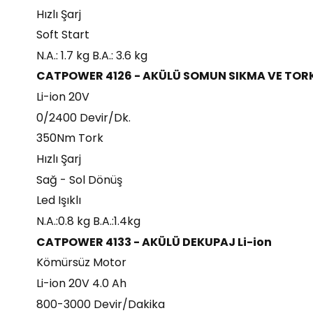
Hızlı Şarj
Soft Start
N.A.: 1.7 kg B.A.: 3.6 kg
CATPOWER 4126 - AKÜLÜ SOMUN SIKMA VE TORK
Li-ion 20V
0/2400 Devir/Dk.
350Nm Tork
Hızlı Şarj
Sağ - Sol Dönüş
Led Işıklı
N.A.:0.8 kg B.A.:1.4kg
CATPOWER 4133 - AKÜLÜ DEKUPAJ Li-ion
Kömürsüz Motor
Li-ion 20V 4.0 Ah
800-3000 Devir/Dakika