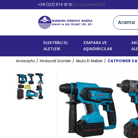
+09 (212) 674 18 13
[email protected]
ELEKTRİKLİ EL
ZIMPARA VE
AKÜ
ALETLERİ
AŞINDIRICILAR
ALE
Anasayfa
Hırdavat Ürünleri
Akülü El Aletleri
CATPOWER CAT4