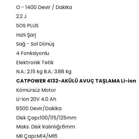
O - 1400 Devir / Dakika
2.2 J
SOS PLUS
Hızlı Şarj
Sağ - Sol Dönüş
4 Fonksiyonlu
Elektronik Tetik
N.A.: 2.15 kg B.A.: 3.88 kg
CATPOWER 4132-AKÜLÜ AVUÇ TAŞLAMA Li-ion
Kömürsüz Motor
Li-ion 20V 4.0 Ah
8500 Devir/Dakika
Disk Çapı:100/115/125mm
Maks. Disk Kalınlığı:6mm
Mil Çapı:M14/M16