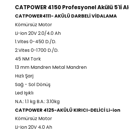
CATPOWER 4150 Profesyonel Akülü 5'li Al
CATPOWER4111- AKÜLÜ DARBELİ VİDALAMA
Kömürsüz Motor
Li-ion 20V 2.0/4.0 Ah
1.Vites 0-450 D./D.
2.Vites 0-1700 D./D.
45 NM Tork
13 mm Mandren Metal Mandren
Hızlı Şarj
Sağ - Sol Dönüş
Led Işıklı
N.A.: 1.1 kg B.A.: 3.10kg
CATPOWER 4125-AKÜLÜ KIRICI-DELİCİ Li-ion
Kömürsüz Motor
Li-ion 20V 4.0 Ah