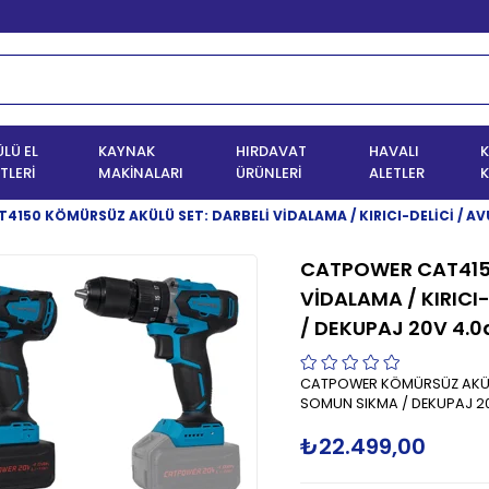
LÜ EL
KAYNAK
HIRDAVAT
HAVALI
K
TLERİ
MAKİNALARI
ÜRÜNLERİ
ALETLER
K
150 KÖMÜRSÜZ AKÜLÜ SET: DARBELİ VİDALAMA / KIRICI-DELİCİ / AV
CATPOWER CAT4150
VİDALAMA / KIRICI
/ DEKUPAJ 20V 4.0
CATPOWER KÖMÜRSÜZ AKÜLÜ 
SOMUN SIKMA / DEKUPAJ 20
₺22.499,00