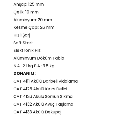
Ahşap: 125 mm
Çelik: 10 mm
Alüminyum: 20 mm
Kesme Çapı: 26 mm
Hızlı Şarj
Soft Start
Elektronik Hız
Alüminyum Döküm Tabla
N.A.: 2.1 kg B.A.: 3.8 kg
DONANIM:
CAT 4111 Akülü Darbeli Vidalama
CAT 4125 Akülü Kırıcı Delici
CAT 4126 Akülü Somun Sıkma
CAT 4132 Akülü Avuç Taşlama
CAT 4133 Akülü Dekupaj