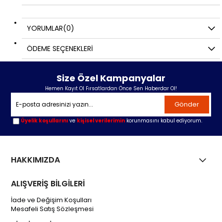
YORUMLAR
(0)
ÖDEME SEÇENEKLERI
Size Özel Kampanyalar
Hemen Kayıt Ol Fırsatlardan Önce Sen Haberdar Ol!
Gönder
Üyelik koşullarını
ve
kişisel verilerimin
korunmasını kabul ediyorum.
HAKKIMIZDA
ALIŞVERİŞ BİLGİLERİ
İade ve Değişim Koşulları
Mesafeli Satış Sözleşmesi