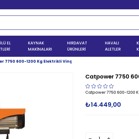
LÜ EL
KAYNAK
HIRDAVAT
HAVALI
K
TLERİ
MAKİNALARI
ÜRÜNLERİ
ALETLER
K
r 7750 600-1200 Kg Elektrikli Vinç
Catpower 7750 600-
Catpower 7750 600-1200 Kg 
₺14.449,00