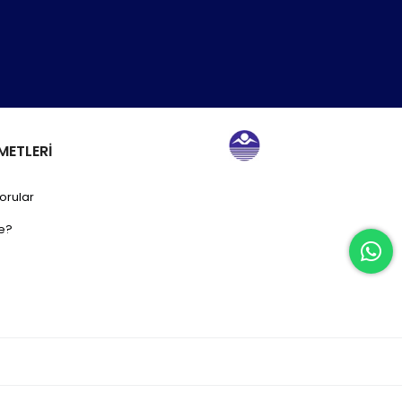
METLERİ
orular
e?