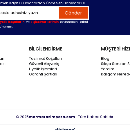
men Kayıt Ol Fırsatlardan Önce Sen Haberdar Ol!
Gönder
yelik koşullarını
ve
kişisel verilerimin
korunmasını kabul
diyorum.
İ
BİLGİLENDİRME
MÜŞTERİ HİZ
arı
Teslimat Koşulları
Blog
esi
Güvenli Alışveriş
Sıkça Sorulan S
Üyelik İşlemleri
Yardım
Garanti Şartları
Kargom Nered
© 2025
marmarazimpara.com
- Tüm Hakları Saklıdır.