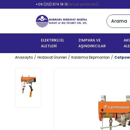
+09 (212) 674 18 13
[email protected]
ELEKTRİKLİ EL
ZIMPARA VE
AKÜ
ALETLERİ
AŞINDIRICILAR
ALE
Anasayfa
Hırdavat Ürünleri
Kaldırma Ekipmanları
Catpowe