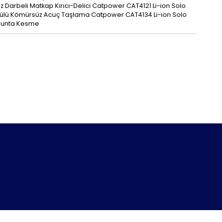
arbeli Matkap Kırıcı-Delici Catpower CAT4121 Li-ion Solo
külü Kömürsüz Acuç Taşlama Catpower CAT4134 Li-ion Solo
 Sunta Kesme