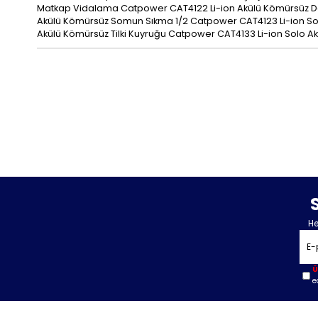
Matkap Vidalama Catpower CAT4122 Li-ion Akülü Kömürsüz Dar
Akülü Kömürsüz Somun Sıkma 1/2 Catpower CAT4123 Li-ion So
Akülü Kömürsüz Tilki Kuyruğu Catpower CAT4133 Li-ion Solo 
He
Ü
e