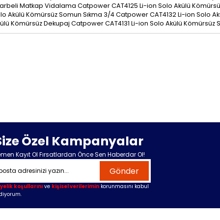
beli Matkap Vidalama Catpower CAT4125 Li-ion Solo Akülü Kömürsüz D
lo Akülü Kömürsüz Somun Sıkma 3/4 Catpower CAT4132 Li-ion Solo A
Akülü Kömürsüz Dekupaj Catpower CAT4131 Li-ion Solo Akülü Kömürsüz
Size Özel Kampanyalar
men Kayıt Ol Fırsatlardan Önce Sen Haberdar Ol!
Gönder
yelik koşullarını
ve
kişisel verilerimin
korunmasını kabul
diyorum.