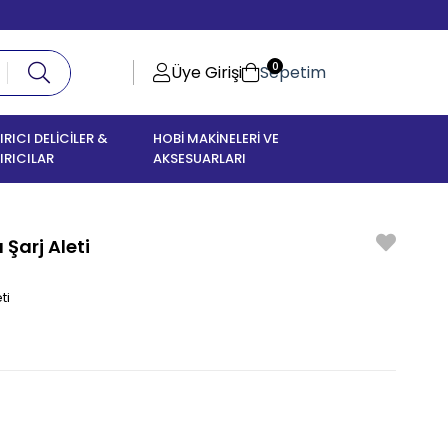
0
Üye Girişi
Sepetim
IRICI DELİCİLER &
HOBİ MAKİNELERİ VE
IRICILAR
AKSESUARLARI
 Şarj Aleti
ti