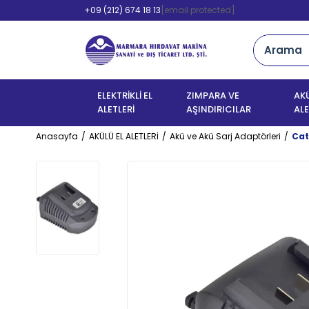
+09 (212) 674 18 13
[email protected]
ELEKTRİKLİ EL
ZIMPARA VE
AKÜ
ALETLERİ
AŞINDIRICILAR
ALE
Anasayfa
AKÜLÜ EL ALETLERİ
Akü ve Akü Sarj Adaptörleri
Cat