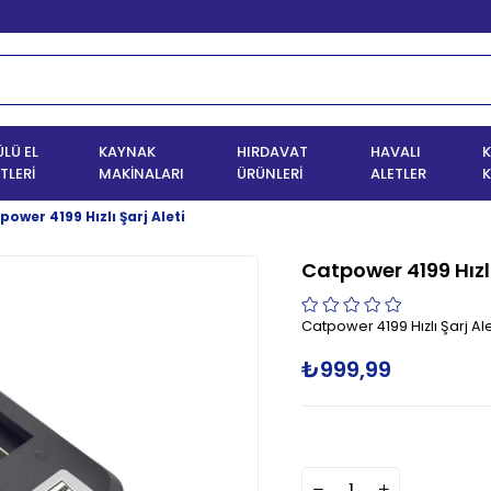
LÜ EL
KAYNAK
HIRDAVAT
HAVALI
K
TLERİ
MAKİNALARI
ÜRÜNLERİ
ALETLER
K
power 4199 Hızlı Şarj Aleti
Catpower 4199 Hızlı
Catpower 4199 Hızlı Şarj Ale
₺999,99