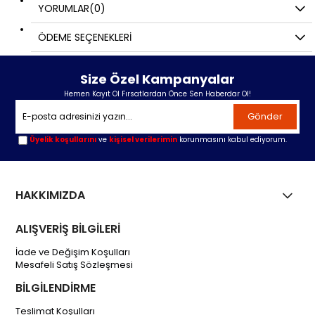
YORUMLAR
(0)
ÖDEME SEÇENEKLERI
Size Özel Kampanyalar
Hemen Kayıt Ol Fırsatlardan Önce Sen Haberdar Ol!
Gönder
Üyelik koşullarını
ve
kişisel verilerimin
korunmasını kabul ediyorum.
HAKKIMIZDA
ALIŞVERİŞ BİLGİLERİ
İade ve Değişim Koşulları
Mesafeli Satış Sözleşmesi
BİLGİLENDİRME
Teslimat Koşulları