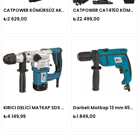
CATPOWER KÖMÜRSÜZ AKÜLÜ VİDALAMA CAT1515 Li-ion (SET) 10 MM 20V 2.0 Ah
CATPOWER CAT4150 KÖMÜRSÜZ AKÜLÜ SET: DARBELİ VİDALAMA / KIRICI-DELİCİ / AVUÇ TAŞLAMA / SOMUN SIKMA / DEKUPAJ 20V 4.0aH Lİ-İON
₺2.629,00
₺22.499,00
KIRICI DELİCİ MATKAP SDS PLUS 5Kg 1050W CAT5917
Darbeli Matkap 13 mm 650W CAT5605
₺4.149,99
₺1.849,00