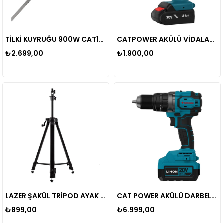
TİLKİ KUYRUĞU 900W CAT1752
CATPOWER AKÜLÜ VİDALAMA 20V Lİ-İON 1.5 Ah 5102
₺2.699,00
₺1.900,00
LAZER ŞAKÜL TRİPOD AYAK 150 CM
CAT POWER AKÜLÜ DARBELİ VİDALAMA Li-ion 70NM (MAKİNE) KÖMÜRSÜZ 13 MM +(4.0 Ah Akü)+(Hızlı Şarj Cihazı)cat4212
₺899,00
₺6.999,00