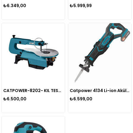
₺6.349,00
₺5.999,99
CATPOWER-8202- KIL TESTERE 120W
Catpower 4134 Li-ion Akülü Tilki Kuyruğu 20V 2Ah
₺6.500,00
₺6.599,00