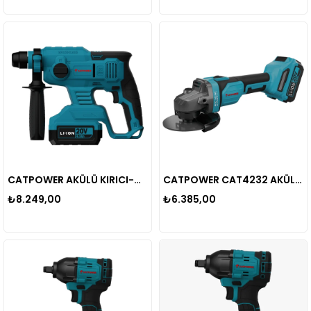
CATPOWER AKÜLÜ KIRICI-DELİCİ Li-ion (MAKİNE) KÖMÜRSÜZ +(4.0 Ah Akü)+(Hızlı Şarj Cihazı) CAT4225
CATPOWER CAT4232 AKÜLÜ AVUÇ TAŞLAMA Li-ion (MAKİNE) KÖMÜRSÜZ +(4.0 Ah Akü)+(Hızlı Şarj Cihazı)
₺8.249,00
₺6.385,00