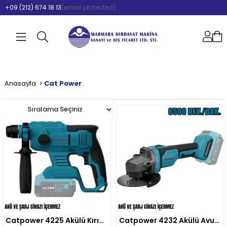
+09 (212) 674 18 13
[email protected]
Anasayfa
Cat Power
Catpower 4225 Akülü Kırıcı Delici Kömürsüz (Akü Hariç)
Catpower 4232 Akülü Avuç Taşlama 125 Mm (Akü Hariç)