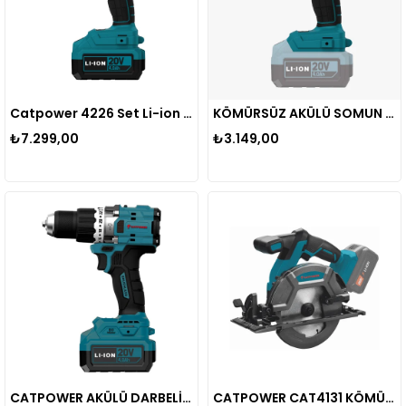
Catpower 4226 Set Li-ion Akülü Somun Sıkma ve Torklu Vidalama 20V 4.0Ah
KÖMÜRSÜZ AKÜLÜ SOMUN SIKMA VE TORKLU VİDALAMA 1/2" 20V Lİ-İON (AKÜ HARİÇ)
₺7.299,00
₺3.149,00
CATPOWER AKÜLÜ DARBELİ VİDALAMA CAT4211 Li-ion 100NM (MAKİNE) KÖMÜRSÜZ 13 MM + (4.0Ak Akü)+(Hızlı Şarj Aleti)
CATPOWER CAT4131 KÖMÜRSÜZ AKÜLÜ SUNTA KESME 20V Lİ-İON AKÜ HARİÇ