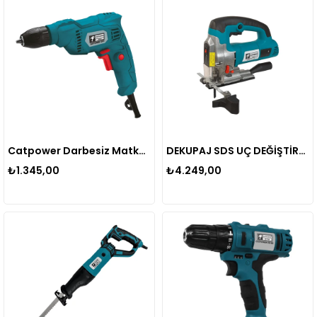
Catpower Darbesiz Matkap 10mm 400W CAT5351
DEKUPAJ SDS UÇ DEĞİŞTİRME 710W CAT1720
₺1.345,00
₺4.249,00