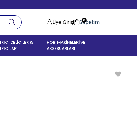
0
Üye Girişi
Sepetim
IRICI DELİCİLER &
HOBİ MAKİNELERİ VE
IRICILAR
AKSESUARLARI