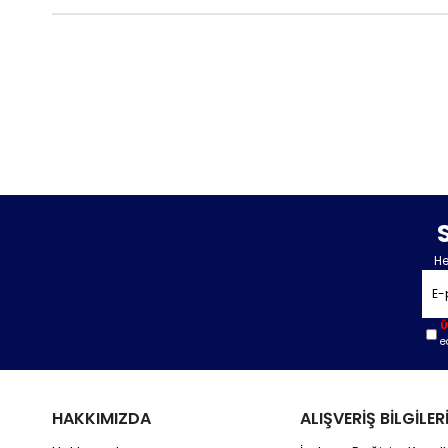
He
Ü
e
HAKKIMIZDA
ALIŞVERİŞ BİLGİLER