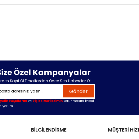
Size Özel Kampanyalar
men Kayıt Ol Fırsatlardan Önce Sen Haberdar Ol!
Gönder
yelik koşullarını
ve
kişisel verilerimin
korunmasını kabul
diyorum.
İ
BİLGİLENDİRME
MÜŞTERİ HİZ