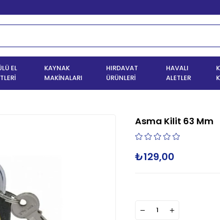
LÜ EL
KAYNAK
HIRDAVAT
HAVALI
K
TLERİ
MAKİNALARI
ÜRÜNLERİ
ALETLER
K
Asma Kilit 63 Mm
₺129,00