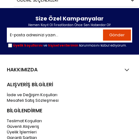
ÖDEME SEÇENEKLERI
Size Özel Kampanyalar
Hemen Kayıt Ol Fırsatlardan Önce Sen Haberdar Ol!
Gönder
Üyelik koşullarını
ve
kişisel verilerimin
korunmasını kabul ediyorum.
HAKKIMIZDA
ALIŞVERİŞ BİLGİLERİ
İade ve Değişim Koşulları
Mesafeli Satış Sözleşmesi
BİLGİLENDİRME
Teslimat Koşulları
Güvenli Alışveriş
Üyelik İşlemleri
Garanti Şartları