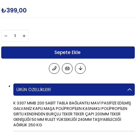
₺399,00
ÜRÜN ÖZELLIKLERI
K 3307 MMB 200 SABİT TABLA BAĞLANTILI MAVİ PASİFİZE EDİLMİŞ
GALVANİZ KAPLI MAŞA POLİPROPİLEN KASNAKLI POLİPROPİLEN
SIRTLI KENDİNDEN BURÇLU TEKER TEKER ÇAPI 200MM TEKER
GENİŞLİĞİ 50 MM RULET YÜKSEKLİĞİ 240MM TAŞIYABİLECEĞİ
AĞIRLIK 250 KG