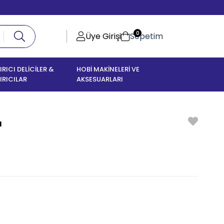
0
Üye Girişi
Sepetim
IRICI DELİCİLER &
HOBİ MAKİNELERİ VE
IRICILAR
AKSESUARLARI
ı