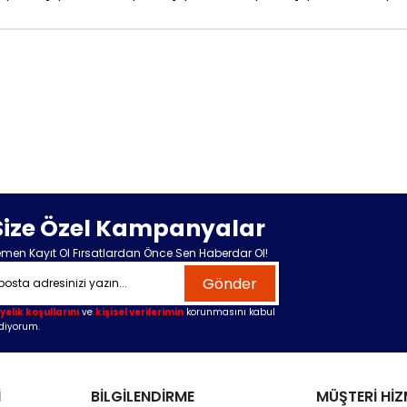
Size Özel Kampanyalar
men Kayıt Ol Fırsatlardan Önce Sen Haberdar Ol!
Gönder
yelik koşullarını
ve
kişisel verilerimin
korunmasını kabul
diyorum.
İ
BİLGİLENDİRME
MÜŞTERİ HİZ