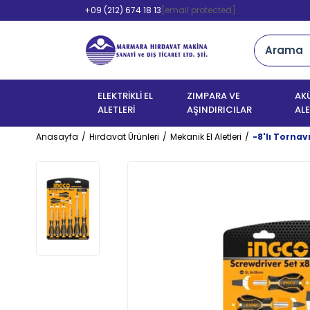
+09 (212) 674 18 13
[email protected]
ELEKTRİKLİ EL
ZIMPARA VE
AKÜ
ALETLERİ
AŞINDIRICILAR
ALE
Anasayfa
Hırdavat Ürünleri
Mekanik El Aletleri
-8'lı Tornav