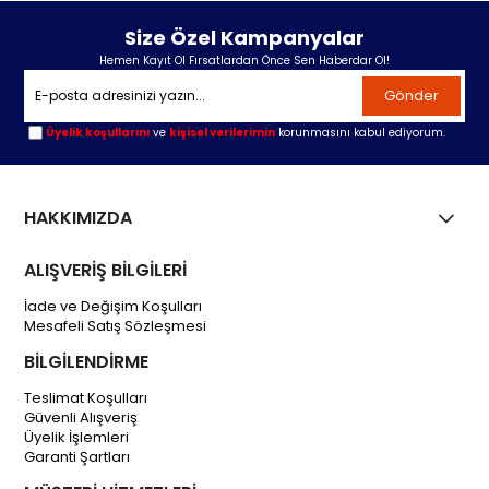
Size Özel Kampanyalar
Hemen Kayıt Ol Fırsatlardan Önce Sen Haberdar Ol!
Gönder
Üyelik koşullarını
ve
kişisel verilerimin
korunmasını kabul ediyorum.
HAKKIMIZDA
ALIŞVERİŞ BİLGİLERİ
İade ve Değişim Koşulları
Mesafeli Satış Sözleşmesi
BİLGİLENDİRME
Teslimat Koşulları
Güvenli Alışveriş
Üyelik İşlemleri
Garanti Şartları