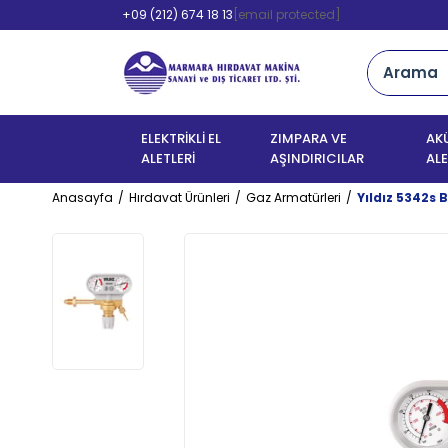
+09 (212) 674 18 13
[email protected]
ELEKTRİKLİ EL
ZIMPARA VE
AKÜ
ALETLERİ
AŞINDIRICILAR
ALE
Anasayfa
Hırdavat Ürünleri
Gaz Armatürleri
Yıldız 5342s