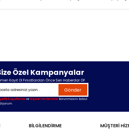
Size Özel Kampanyalar
men Kayıt Ol Fırsatlardan Önce Sen Haberdar Ol!
Gönder
yelik koşullarını
ve
kişisel verilerimin
korunmasını kabul
diyorum.
İ
BİLGİLENDİRME
MÜŞTERİ HİZ