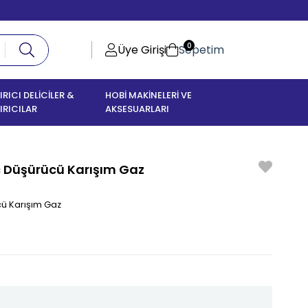
0
Üye Girişi
Sepetim
IRICI DELİCİLER &
HOBİ MAKİNELERİ VE
IRICILAR
AKSESUARLARI
ç Düşürücü Karışım Gaz
cü Karışım Gaz