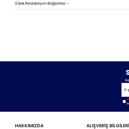
l/dak Redüksiyon Bağlantısı :-
He
Ü
e
HAKKIMIZDA
ALIŞVERİŞ BİLGİLER