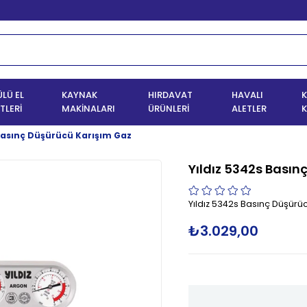
LÜ EL
KAYNAK
HIRDAVAT
HAVALI
K
TLERİ
MAKİNALARI
ÜRÜNLERİ
ALETLER
K
 Basınç Düşürücü Karışım Gaz
Yıldız 5342s Basın
Yıldız 5342s Basınç Düşürü
₺3.029,00