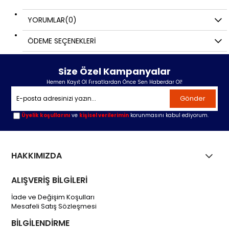
YORUMLAR
(0)
ÖDEME SEÇENEKLERI
Size Özel Kampanyalar
Hemen Kayıt Ol Fırsatlardan Önce Sen Haberdar Ol!
Gönder
Üyelik koşullarını
ve
kişisel verilerimin
korunmasını kabul ediyorum.
HAKKIMIZDA
ALIŞVERİŞ BİLGİLERİ
İade ve Değişim Koşulları
Mesafeli Satış Sözleşmesi
BİLGİLENDİRME