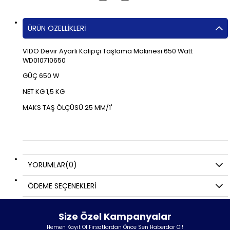
ÜRÜN ÖZELLIKLERI
VIDO Devir Ayarlı Kalıpçı Taşlama Makinesi 650 Watt
WD010710650
GÜÇ 650 W
NET KG 1,5 KG
MAKS TAŞ ÖLÇÜSÜ 25 MM/1'
YORUMLAR
(0)
ÖDEME SEÇENEKLERI
Size Özel Kampanyalar
Hemen Kayıt Ol Fırsatlardan Önce Sen Haberdar Ol!