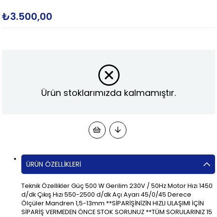
₺3.500,00
Ürün stoklarımızda kalmamıştır.
ÜRÜN ÖZELLIKLERI
Teknik Özellikler Güç 500 W Gerilim 230V / 50Hz Motor Hızı 1450
d/dk Çıkış Hızı 550-2500 d/dk Açı Ayarı 45/0/45 Derece
Ölçüler Mandren 1,5-13mm **SİPARİŞİNİZİN HIZLI ULAŞIMI İÇİN
SİPARİŞ VERMEDEN ÖNCE STOK SORUNUZ **TÜM SORULARINIZ 15