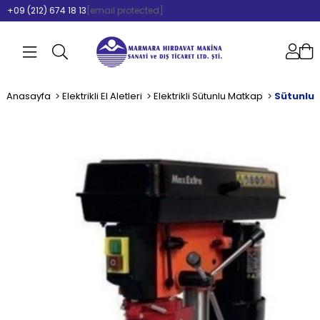
+09 (212) 674 18 13
[email protected]
Anasayfa
Elektrikli El Aletleri
Elektrikli Sütunlu Matkap
Sütunlu 