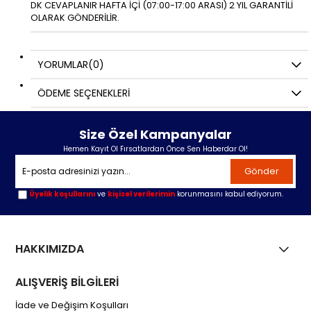
DK CEVAPLANIR HAFTA İÇİ (07:00-17:00 ARASI) 2 YIL GARANTİLİ
OLARAK GÖNDERİLİR.
YORUMLAR
(0)
ÖDEME SEÇENEKLERI
Size Özel Kampanyalar
Hemen Kayıt Ol Fırsatlardan Önce Sen Haberdar Ol!
Gönder
Üyelik koşullarını
ve
kişisel verilerimin
korunmasını kabul ediyorum.
HAKKIMIZDA
ALIŞVERİŞ BİLGİLERİ
İade ve Değişim Koşulları